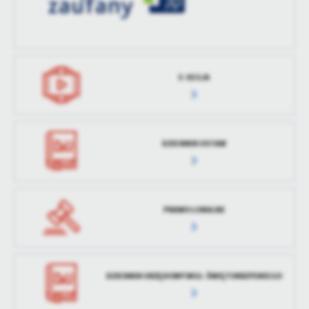
treści w postaci wiadomości, ofert, komunikatów mediów
społecznościowych.
E-SESJA
DZIENNIK USTAW
PRAWO LOKALNE
DZIENNIK URZĘDOWY WOJ. ŚWIĘTOKRZYSKIEGO