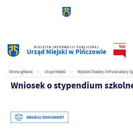
BIULETYN INFORMACJI PUBLICZNEJ
Urząd Miejski w Pińczowie
Strona główna
Urząd Miejski
Wydział Oświaty i Infrastruktury S
Wniosek o stypendium szkoln
DRUKUJ DOKUMENT
Data wytworzenia
2025-0
Wytworzył
Paweł 