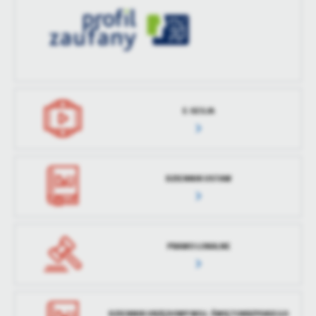
treści w postaci wiadomości, ofert, komunikatów mediów
społecznościowych.
E-SESJA
DZIENNIK USTAW
PRAWO LOKALNE
DZIENNIK URZĘDOWY WOJ. ŚWIĘTOKRZYSKIEGO