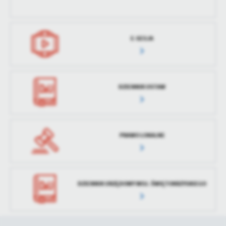
treści w postaci wiadomości, ofert, komunikatów mediów
społecznościowych.
E-SESJA
DZIENNIK USTAW
PRAWO LOKALNE
DZIENNIK URZĘDOWY WOJ. ŚWIĘTOKRZYSKIEGO