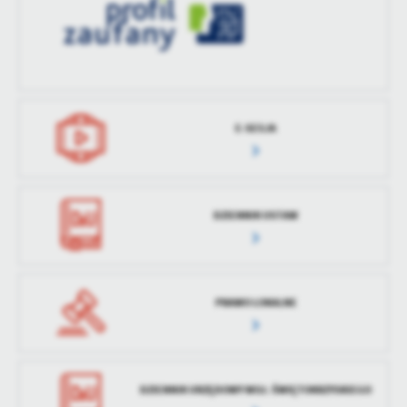
treści w postaci wiadomości, ofert, komunikatów mediów
społecznościowych.
E-SESJA
DZIENNIK USTAW
PRAWO LOKALNE
DZIENNIK URZĘDOWY WOJ. ŚWIĘTOKRZYSKIEGO