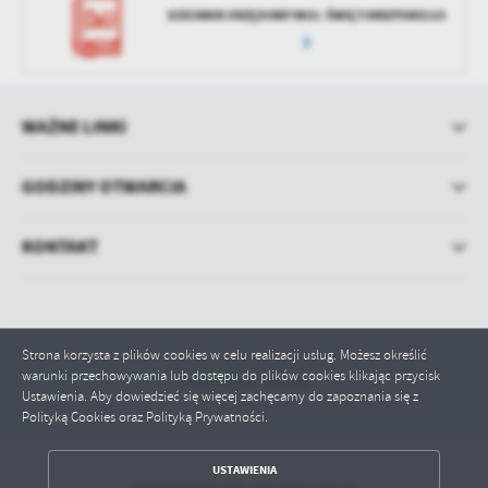
DZIENNIK URZĘDOWY WOJ. ŚWIĘTOKRZYSKIEGO
WAŻNE LINKI
GODZINY OTWARCIA
KONTAKT
Strona korzysta z plików cookies w celu realizacji usług. Możesz określić
warunki przechowywania lub dostępu do plików cookies klikając przycisk
Odwiedzin: 341731
Ustawienia. Aby dowiedzieć się więcej zachęcamy do zapoznania się z
Polityką Cookies oraz Polityką Prywatności.
ZAPISZ WYBRANE
USTAWIENIA