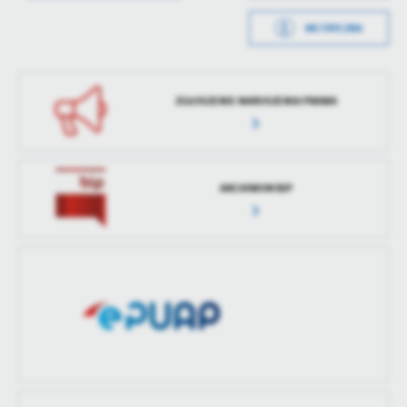
treści w postaci wiadomości, ofert, komunikatów mediów
METRYCZKA
społecznościowych.
Opublikował
Izabela Mijał
Data wytworzenia
2024-10-09 10:15:36
Data ostatniej
2024-10-09 08:21:16
Wytworzył
Izabela Mijał
aktualizacji
ZGŁOSZENIE NARUSZENIA PRAWA
Data opublikowania
2024-10-09 10:21:16
Ostatnio
Izabela Mijał
zaktualizował
Opublikował
Izabela Mijał
ARCHIWUM BIP
Data ostatniej
2024-10-09 10:21:16
aktualizacji
Ostatnio
Izabela Mijał
zaktualizował