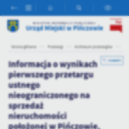
Przejdź do menu.
Przejdź do wyszukiwarki.
Przejdź do treści.
Przejdź do ustawień wielkości czcionki.
Włącz wersję kontrastową strony.
Ustawienia
BIULETYN INFORMACJI PUBLICZNEJ
Urząd Miejski w Pińczowie
Szanujemy Twoją prywatność. Możesz zmienić ustawienia cookies
lub zaakceptować je wszystkie. W dowolnym momencie możesz
dokonać zmiany swoich ustawień.
Strona główna
Przetargi
Archiwum przetargów
Ar
Niezbędne
Informacja o wynikach
POWRÓT
Niezbędne pliki cookies służą do prawidłowego funkcjonowania
pierwszego przetargu
strony internetowej i umożliwiają Ci komfortowe korzystanie z
oferowanych przez nas usług.
ustnego
Pliki cookies odpowiadają na podejmowane przez Ciebie działania w
Więcej
nieograniczonego na
celu m.in. dostosowania Twoich ustawień preferencji prywatności,
logowania czy wypełniania formularzy. Dzięki plikom cookies
sprzedaż
strona, z której korzystasz, może działać bez zakłóceń.
Funkcjonalne i personalizacyjne
nieruchomości
Tego typu pliki cookies umożliwiają stronie internetowej
zapamiętanie wprowadzonych przez Ciebie ustawień oraz
położonej w Pińczowie,
personalizację określonych funkcjonalności czy prezentowanych