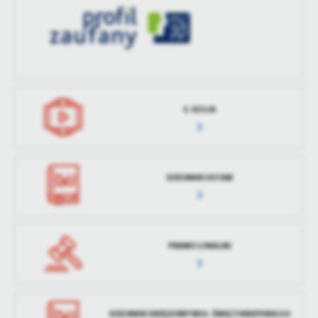
treści w postaci wiadomości, ofert, komunikatów mediów
społecznościowych.
E-SESJA
DZIENNIK USTAW
PRAWO LOKALNE
DZIENNIK URZĘDOWY WOJ. ŚWIĘTOKRZYSKIEGO