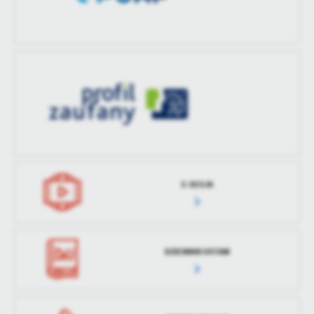
treści w postaci wiadomości, ofert, komunikatów mediów
społecznościowych.
E-SESJA
DZIENNIK USTAW