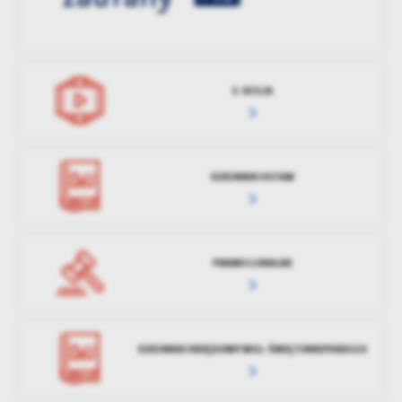
treści w postaci wiadomości, ofert, komunikatów mediów
społecznościowych.
E-SESJA
DZIENNIK USTAW
PRAWO LOKALNE
DZIENNIK URZĘDOWY WOJ. ŚWIĘTOKRZYSKIEGO