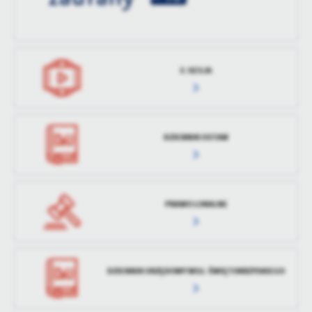
treści w postaci wiadomości, ofert, komunikatów mediów
społecznościowych.
E-SESJA
DZIENNIK USTAW
PRAWO LOKALNE
DZIENNIK URZĘDOWY WOJ. ŚWIĘTOKRZYSKIEGO