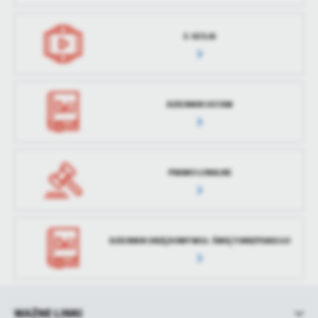
treści w postaci wiadomości, ofert, komunikatów mediów
społecznościowych.
E-SESJA
DZIENNIK USTAW
PRAWO LOKALNE
DZIENNIK URZĘDOWY WOJ. ŚWIĘTOKRZYSKIEGO
WAŻNE LINKI