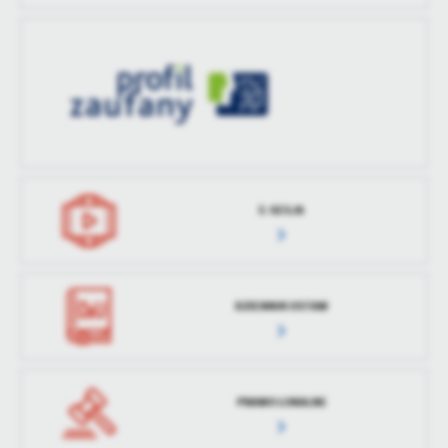
treści w postaci wiadomości, ofert, komunikatów mediów
społecznościowych.
E-SESJA
DZIENNIK USTAW
PRAWO LOKALNE