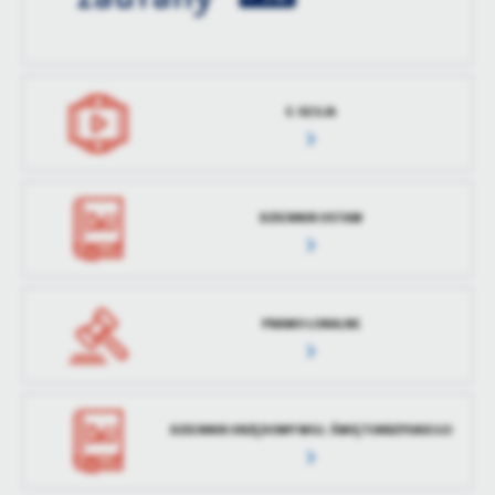
treści w postaci wiadomości, ofert, komunikatów mediów
społecznościowych.
E-SESJA
DZIENNIK USTAW
PRAWO LOKALNE
DZIENNIK URZĘDOWY WOJ. ŚWIĘTOKRZYSKIEGO