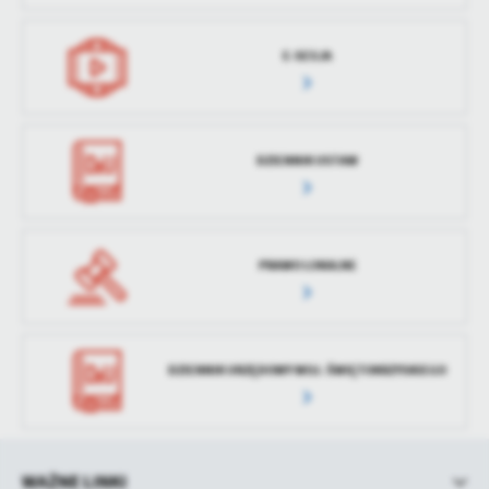
treści w postaci wiadomości, ofert, komunikatów mediów
społecznościowych.
E-SESJA
DZIENNIK USTAW
PRAWO LOKALNE
DZIENNIK URZĘDOWY WOJ. ŚWIĘTOKRZYSKIEGO
WAŻNE LINKI