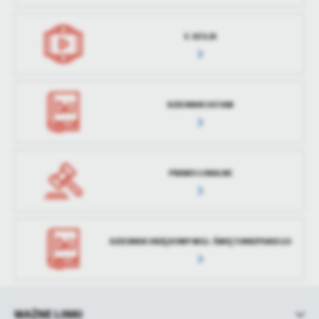
treści w postaci wiadomości, ofert, komunikatów mediów
społecznościowych.
E-SESJA
DZIENNIK USTAW
PRAWO LOKALNE
DZIENNIK URZĘDOWY WOJ. ŚWIĘTOKRZYSKIEGO
WAŻNE LINKI