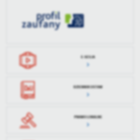
treści w postaci wiadomości, ofert, komunikatów mediów
społecznościowych.
E-SESJA
DZIENNIK USTAW
PRAWO LOKALNE