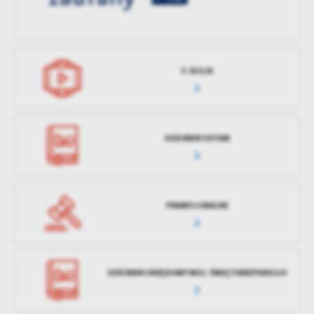
treści w postaci wiadomości, ofert, komunikatów mediów
społecznościowych.
E-SESJA
DZIENNIK USTAW
PRAWO LOKALNE
DZIENNIK URZĘDOWY WOJ. ŚWIĘTOKRZYSKIEGO