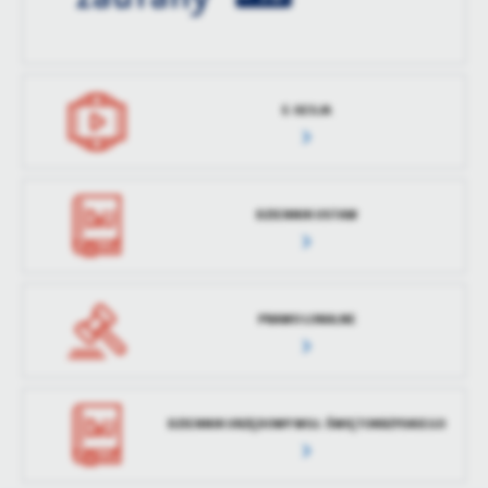
treści w postaci wiadomości, ofert, komunikatów mediów
społecznościowych.
E-SESJA
DZIENNIK USTAW
PRAWO LOKALNE
DZIENNIK URZĘDOWY WOJ. ŚWIĘTOKRZYSKIEGO