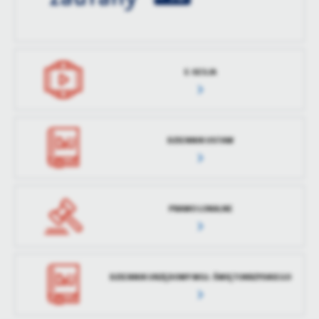
treści w postaci wiadomości, ofert, komunikatów mediów
społecznościowych.
E-SESJA
DZIENNIK USTAW
PRAWO LOKALNE
DZIENNIK URZĘDOWY WOJ. ŚWIĘTOKRZYSKIEGO