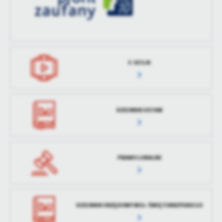
treści w postaci wiadomości, ofert, komunikatów mediów
społecznościowych.
E-SESJA
DZIENNIK USTAW
PRAWO LOKALNE
DZIENNIK URZĘDOWY WOJ. ŚWIĘTOKRZYSKIEGO