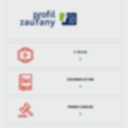
treści w postaci wiadomości, ofert, komunikatów mediów
społecznościowych.
E-SESJA
DZIENNIK USTAW
PRAWO LOKALNE