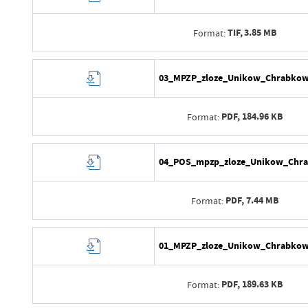
Data ostatniej aktualizacji
Wytworzył
Ostatnio zaktualizował
TIF,
3.85 MB
Format:
Data opublikowania
Opublikował
Data wytworzenia
03_MPZP_zloze_Unikow_Chrabkow_
Data ostatniej aktualizacji
Wytworzył
Ostatnio zaktualizował
PDF,
184.96 KB
Format:
Data opublikowania
Opublikował
Data wytworzenia
04_POS_mpzp_zloze_Unikow_Chra
Data ostatniej aktualizacji
Wytworzył
Ostatnio zaktualizował
PDF,
7.44 MB
Format:
Data opublikowania
Opublikował
Data wytworzenia
01_MPZP_zloze_Unikow_Chrabkow
Data ostatniej aktualizacji
Wytworzył
Ostatnio zaktualizował
PDF,
189.63 KB
Format:
Data opublikowania