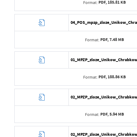
Ostatnio zaktualizował
PDF,
185.81 KB
Format:
Data opublikowania
Opublikował
Data wytworzenia
04_POS_mpzp_zloze_Unikow_Chra
Data ostatniej aktualizacji
Wytworzył
Ostatnio zaktualizował
PDF,
7.48 MB
Format:
Data opublikowania
Opublikował
Data wytworzenia
01_MPZP_zloze_Unikow_Chrabkow
Data ostatniej aktualizacji
Wytworzył
Ostatnio zaktualizował
PDF,
188.86 KB
Format:
Data opublikowania
Opublikował
Data wytworzenia
02_MPZP_zloze_Unikow_Chrabkow_
Data ostatniej aktualizacji
Wytworzył
Ostatnio zaktualizował
PDF,
5.94 MB
Format:
Data opublikowania
Opublikował
Data wytworzenia
02_MPZP_zloze_Unikow_Chrabkow_