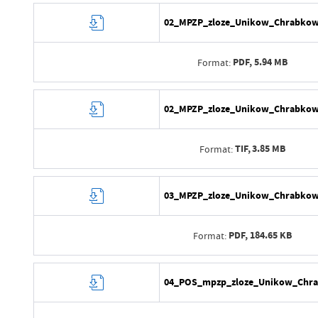
Opublikował
Data wytworzenia
02_MPZP_zloze_Unikow_Chrabkow_
Data ostatniej aktualizacji
Wytworzył
Ostatnio zaktualizował
PDF,
5.94 MB
Format:
Data opublikowania
Opublikował
Data wytworzenia
02_MPZP_zloze_Unikow_Chrabkow_
Data ostatniej aktualizacji
Wytworzył
Ostatnio zaktualizował
TIF,
3.85 MB
Format:
Data opublikowania
Opublikował
Data wytworzenia
03_MPZP_zloze_Unikow_Chrabkow_
Data ostatniej aktualizacji
Wytworzył
Ostatnio zaktualizował
PDF,
184.65 KB
Format:
Data opublikowania
Opublikował
Data wytworzenia
04_POS_mpzp_zloze_Unikow_Chra
Data ostatniej aktualizacji
Wytworzył