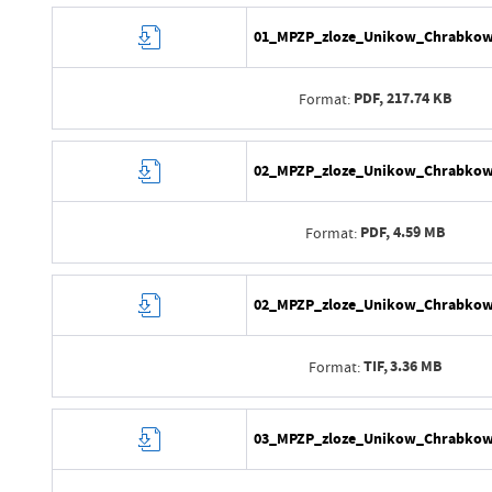
01_MPZP_zloze_Unikow_Chrabkow
PDF,
217.74 KB
Format:
Data wytworzenia
02_MPZP_zloze_Unikow_Chrabkow_
Wytworzył
PDF,
4.59 MB
Format:
Data opublikowania
Opublikował
Data wytworzenia
02_MPZP_zloze_Unikow_Chrabkow_
Data ostatniej aktualizacji
Wytworzył
Ostatnio zaktualizował
TIF,
3.36 MB
Format:
Data opublikowania
Opublikował
Data wytworzenia
03_MPZP_zloze_Unikow_Chrabkow_
Data ostatniej aktualizacji
Wytworzył