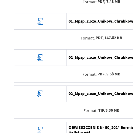
Ostatnio zaktualizował
PDF,
7.43 MB
Format:
Data opublikowania
Opublikował
Data wytworzenia
01_Mpzp_zloze_Unikow_Chrabkow
Data ostatniej aktualizacji
Wytworzył
Ostatnio zaktualizował
PDF,
147.82 KB
Format:
Data opublikowania
Opublikował
Data wytworzenia
02_Mpzp_zloze_Unikow_Chrabkow
Data ostatniej aktualizacji
Wytworzył
Ostatnio zaktualizował
PDF,
5.58 MB
Format:
Data opublikowania
Opublikował
Data wytworzenia
02_Mpzp_zloze_Unikow_Chrabkow_
Data ostatniej aktualizacji
Wytworzył
Ostatnio zaktualizował
TIF,
3.36 MB
Format:
Data opublikowania
Opublikował
Data wytworzenia
OBWIESZCZENIE Nr 50_2024 Burmist
Uników.pdf