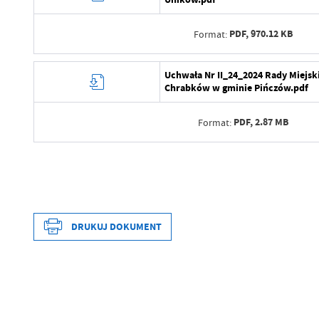
Data ostatniej aktualizacji
Wytworzył
Ostatnio zaktualizował
PDF,
970.12 KB
Format:
Data opublikowania
Opublikował
Data wytworzenia
Uchwała Nr II_24_2024 Rady Miejsk
Chrabków w gminie Pińczów.pdf
Data ostatniej aktualizacji
Wytworzył
Ostatnio zaktualizował
PDF,
2.87 MB
Format:
Data opublikowania
Opublikował
Data wytworzenia
Data ostatniej aktualizacji
Wytworzył
Ostatnio zaktualizował
Data opublikowania
DRUKUJ DOKUMENT
Data wytworzenia
Opublikował
Wytworzył
Data ostatniej aktualizacji
Data opublikowania
Ostatnio zaktualizował
Opublikował