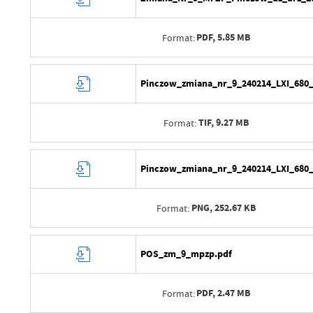
PDF,
5.85 MB
Format:
Data wytworzenia
Pinczow_zmiana_nr_9_240214_LXI_680_
Wytworzył
TIF,
9.27 MB
Format:
Data opublikowania
Opublikował
Data wytworzenia
Pinczow_zmiana_nr_9_240214_LXI_680
Data ostatniej aktualizacji
Wytworzył
Ostatnio zaktualizował
PNG,
252.67 KB
Format:
Data opublikowania
Opublikował
Data wytworzenia
POS_zm_9_mpzp.pdf
Data ostatniej aktualizacji
Wytworzył
Ostatnio zaktualizował
PDF,
2.47 MB
Format:
Data opublikowania