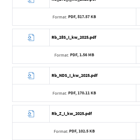
PDF,
817.57 KB
Format:
Data wytworzenia
Rb_28S_I_kw_2025.pdf
Wytworzył
PDF,
1.56 MB
Format:
Data opublikowania
Opublikował
Data wytworzenia
Rb_NDS_I_kw_2025.pdf
Data ostatniej aktualizacji
Wytworzył
Ostatnio zaktualizował
PDF,
170.11 KB
Format:
Data opublikowania
Opublikował
Data wytworzenia
Rb_Z_I_kw_2025.pdf
Data ostatniej aktualizacji
Wytworzył
Ostatnio zaktualizował
PDF,
102.5 KB
Format:
Data opublikowania