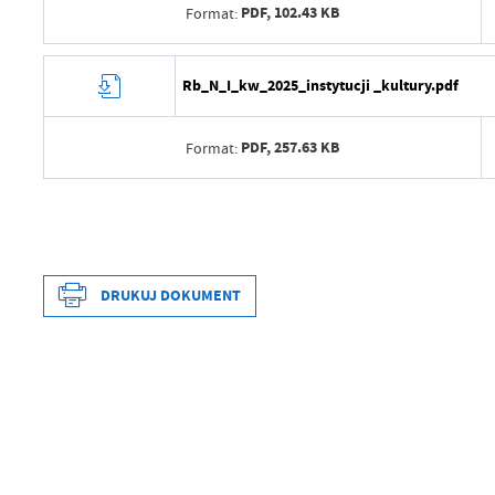
Ostatnio zaktualizował
PDF,
102.43 KB
Format:
Data opublikowania
Opublikował
Data wytworzenia
Rb_N_I_kw_2025_instytucji _kultury.pdf
Data ostatniej aktualizacji
Wytworzył
Ostatnio zaktualizował
PDF,
257.63 KB
Format:
Data opublikowania
Opublikował
Data wytworzenia
Data ostatniej aktualizacji
Wytworzył
Ostatnio zaktualizował
Data opublikowania
DRUKUJ DOKUMENT
Data wytworzenia
Opublikował
Wytworzył
Data ostatniej aktualizacji
Data opublikowania
Ostatnio zaktualizował
Opublikował
Data ostatniej aktualizacji