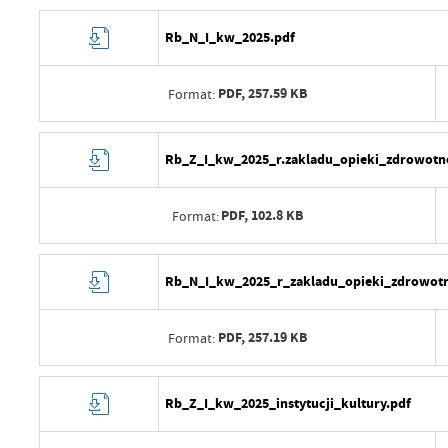
Opublikował
Data wytworzenia
Rb_N_I_kw_2025.pdf
Data ostatniej aktualizacji
Wytworzył
Ostatnio zaktualizował
PDF,
257.59 KB
Format:
Data opublikowania
Opublikował
Data wytworzenia
Rb_Z_I_kw_2025_r.zakladu_opieki_zdrowotne
Data ostatniej aktualizacji
Wytworzył
Ostatnio zaktualizował
PDF,
102.8 KB
Format:
Data opublikowania
Opublikował
Data wytworzenia
Rb_N_I_kw_2025_r_zakladu_opieki_zdrowotn
Data ostatniej aktualizacji
Wytworzył
Ostatnio zaktualizował
PDF,
257.19 KB
Format:
Data opublikowania
Opublikował
Data wytworzenia
Rb_Z_I_kw_2025_instytucji_kultury.pdf
Data ostatniej aktualizacji
Wytworzył