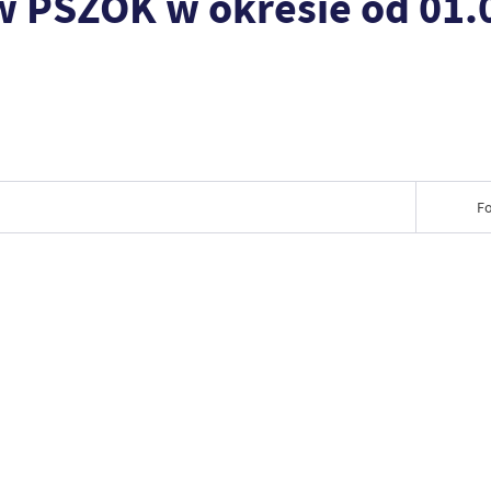
 PSZOK w okresie od 01.
F
Data wy
Wytworz
Data op
Data wy
Opublik
Wytworz
Data osta
Data op
Ostatnio
Opublik