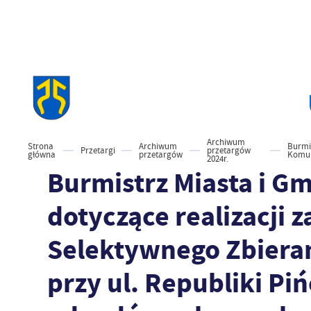
Archiwum
Strona
Archiwum
Burmi
Przetargi
przetargów
główna
przetargów
Komun
2024r.
Burmistrz Miasta i G
dotyczące realizacji
Selektywnego Zbier
przy ul. Republiki P