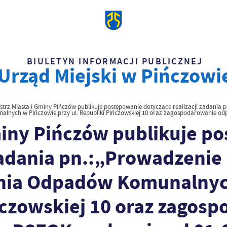
BIULETYN INFORMACJI PUBLICZNEJ
Urząd Miejski w Pińczowi
strz Miasta i Gminy Pińczów publikuje postępowanie dotyczące realizacji zadani
alnych w Pińczowie przy ul. Republiki Pińczowskiej 10 oraz zagospodarowanie odp
miny Pińczów publikuje p
 zadania pn.:„Prowadzenie
ania Odpadów Komunalnyc
ińczowskiej 10 oraz zagos