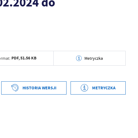
02.2024 do
PDF,
51.56 KB
ormat:
Metryczka
tworzenia
2024-01-09 10:17:16
ył
Renata Grabiwoda
HISTORIA WERSJI
METRYCZKA
ublikowania
2024-01-09 10:17:53
tworzenia
2024-01-09 10:16:29
ował
Renata Grabiwoda
ył
Renata Grabiwoda
tniej aktualizacji
2024-01-09 09:17:53
ublikowania
2024-01-09 10:17:53
 zaktualizował
Renata Grabiwoda
ował
Renata Grabiwoda