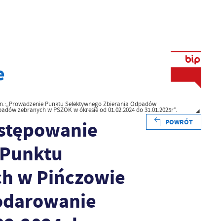
e
a pn.:„Prowadzenie Punktu Selektywnego Zbierania Odpadów
adów zebranych w PSZOK w okresie od 01.02.2024 do 31.01.2025r”.
ostępowanie
POWRÓT
 Punktu
h w Pińczowie
podarowanie