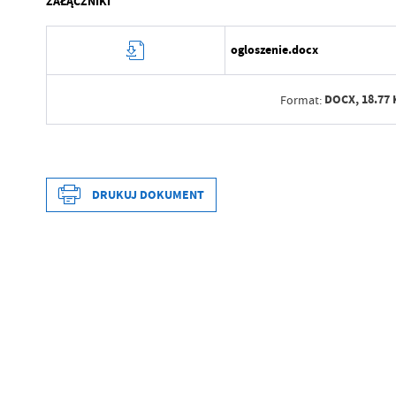
ZAŁĄCZNIKI
ogloszenie.docx
DOCX,
18.77 
Format:
Data wytworzenia
Wytworzył
DRUKUJ DOKUMENT
Data opublikowania
Opublikował
Data wytworzenia
Data ostatniej aktualizacji
Wytworzył
Ostatnio zaktualizował
Data opublikowania
Opublikował