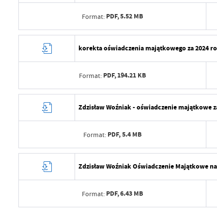
PDF,
5.52 MB
Format:
Data wytworzenia
korekta oświadczenia majątkowego za 2024 ro
Wytworzył
PDF,
194.21 KB
Format:
Data opublikowania
Opublikował
Data wytworzenia
Zdzisław Woźniak - oświadczenie majątkowe z
Data ostatniej aktualizacji
Wytworzył
Ostatnio zaktualizował
PDF,
5.4 MB
Format:
Data opublikowania
Opublikował
Data wytworzenia
Zdzisław Woźniak Oświadczenie Majątkowe na 
Data ostatniej aktualizacji
Wytworzył
Ostatnio zaktualizował
PDF,
6.43 MB
Format:
Data opublikowania
Opublikował
Data wytworzenia