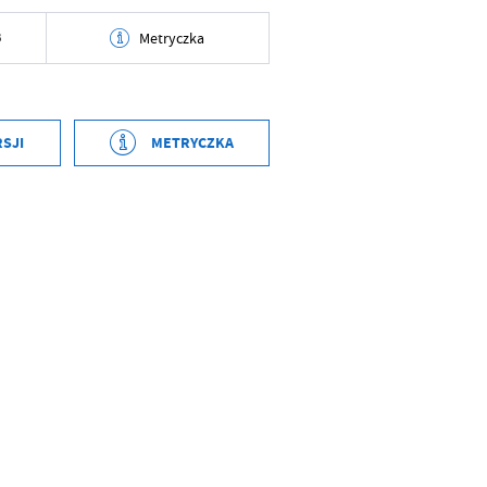
B
Metryczka
2023-01-11 12:02:10
Andrzej Gajda
RSJI
METRYCZKA
2023-01-11 12:02:15
2023-01-11 12:01:56
Andrzej Gajda
Andrzej Gajda
2023-01-11 10:02:16
2023-01-11 12:02:07
Andrzej Gajda
Andrzej Gajda
Brak modyfikacji
-