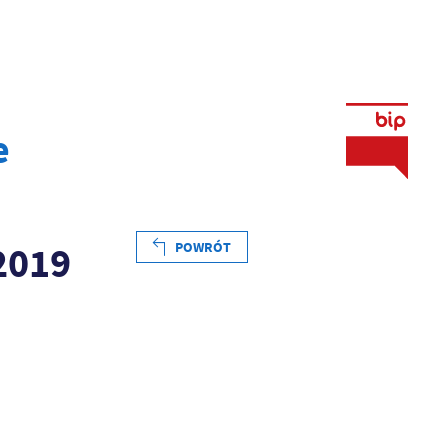
e
 2019
POWRÓT