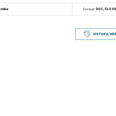
9 roku
DOC,
51.5 K
Format:
Data wytworzenia
Wytworzył
HISTORIA WE
Data opublikowania
Data wytworzenia
Opublikował
Wytworzył
Data ostatniej aktualizacji
Data opublikowania
Ostatnio zaktualizował
Opublikował
Data ostatniej aktualizacji
Ostatnio zaktualizował