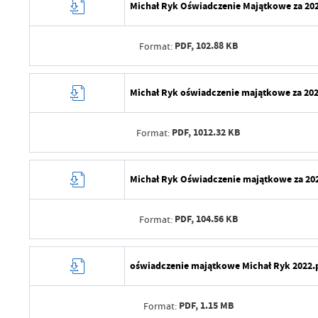
Michał Ryk Oświadczenie Majątkowe za 20
PDF,
102.88 KB
Format:
Data wytworzenia
Michał Ryk oświadczenie majątkowe za 202
Wytworzył
PDF,
1012.32 KB
Format:
Data opublikowania
Opublikował
Data wytworzenia
Michał Ryk Oświadczenie majątkowe za 202
Data ostatniej aktualizacji
Wytworzył
Ostatnio zaktualizował
PDF,
104.56 KB
Format:
Data opublikowania
Opublikował
Data wytworzenia
oświadczenie majątkowe Michał Ryk 2022.
Data ostatniej aktualizacji
Wytworzył
Ostatnio zaktualizował
PDF,
1.15 MB
Format:
Data opublikowania