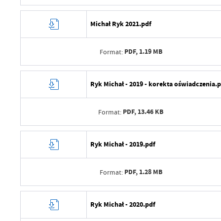
Opublikował
Data wytworzenia
Michał Ryk 2021.pdf
Data ostatniej aktualizacji
Wytworzył
Ostatnio zaktualizował
PDF,
1.19 MB
Format:
Data opublikowania
Opublikował
Data wytworzenia
Ryk Michał - 2019 - korekta oświadczenia.
Data ostatniej aktualizacji
Wytworzył
Ostatnio zaktualizował
PDF,
13.46 KB
Format:
Data opublikowania
Opublikował
Data wytworzenia
Ryk Michał - 2019.pdf
Data ostatniej aktualizacji
Wytworzył
Ostatnio zaktualizował
PDF,
1.28 MB
Format:
Data opublikowania
Opublikował
Data wytworzenia
Ryk Michał - 2020.pdf
Data ostatniej aktualizacji
Wytworzył