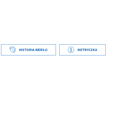
tworzenia
2023-01-09 13:28:38
HISTORIA WERSJI
METRYCZKA
ył
Andrzej Gajda
ublikowania
2023-01-09 13:28:44
ował
Andrzej Gajda
tniej aktualizacji
2023-01-09 13:28:44
 zaktualizował
Andrzej Gajda