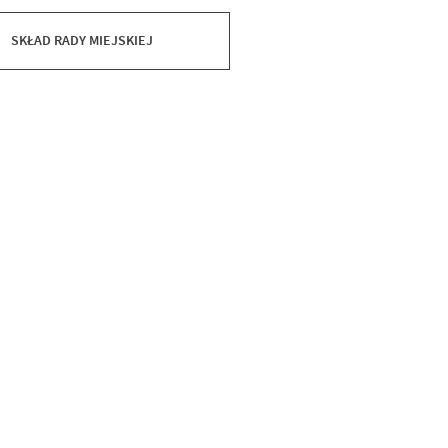
SKŁAD RADY MIEJSKIEJ
Data wy
Wytworz
Data op
Opublik
Data osta
Ostatnio