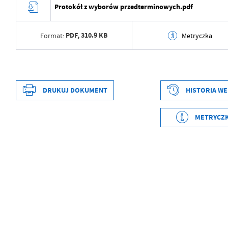
Protokół z wyborów przedterminowych.pdf
PDF,
310.9 KB
Format:
Metryczka
Data wytworzenia
2026-04-27 07:33:15
Wytworzył
Zbigniew Kaczmarczyk
DRUKUJ DOKUMENT
HISTORIA WE
Data opublikowania
2026-04-27 07:33:27
METRYCZ
Opublikował
Zbigniew Kaczmarczyk
Data wytworzenia
2026-04-27 07:32:55
Data ostatniej aktualizacji
2026-04-27 07:33:27
Wytworzył
Zbigniew Kaczmarczyk
Ostatnio zaktualizował
Zbigniew Kaczmarczyk
Data opublikowania
2026-04-27 07:33:27
Opublikował
Zbigniew Kaczmarczyk
Data ostatniej aktualizacji
Brak modyfikacji
Ostatnio zaktualizował
-