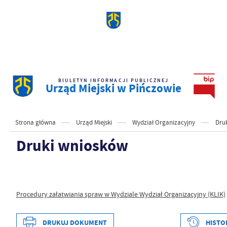
BIULETYN INFORMACJI PUBLICZNEJ
Urząd Miejski w Pińczowie
Strona główna
Urząd Miejski
Wydział Organizacyjny
Dru
Druki wniosków
Procedury załatwiania spraw w Wydziale Wydział Organizacyjny (KLIK)
DRUKUJ DOKUMENT
HISTO
Data wytworzenia
2023-01-09 13:31:51