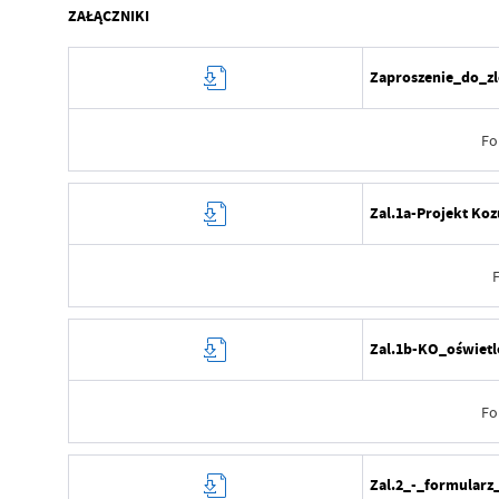
ZAŁĄCZNIKI
Zaproszenie_do_zl
Fo
Data wytworzenia
Zal.1a-Projekt Ko
Wytworzył
Data opublikowania
Opublikował
Data wytworzenia
Zal.1b-KO_oświet
Data ostatniej aktualizacji
Wytworzył
Ostatnio zaktualizował
Fo
Data opublikowania
Opublikował
Data wytworzenia
Zal.2_-_formularz