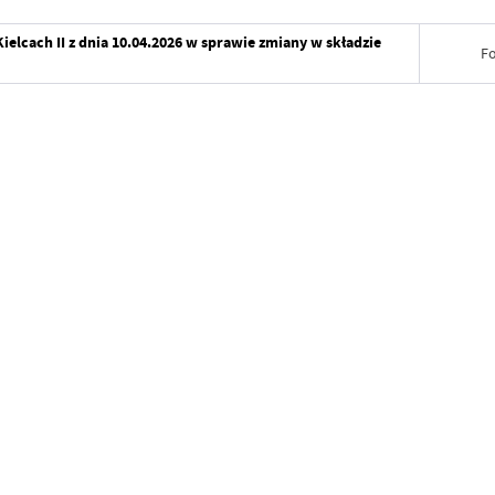
lcach II z dnia 10.04.2026 w sprawie zmiany w składzie
F
Data wy
Wytworz
Data op
Data wy
Opublik
Wytworz
Data osta
Data op
Ostatnio
Opublik
Data osta
Ostatnio