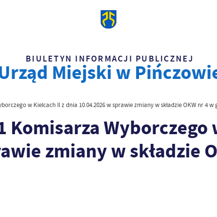
BIULETYN INFORMACJI PUBLICZNEJ
Urząd Miejski w Pińczowi
rczego w Kielcach II z dnia 10.04.2026 w sprawie zmiany w składzie OKW nr 4 w
 Komisarza Wyborczego w 
rawie zmiany w składzie 