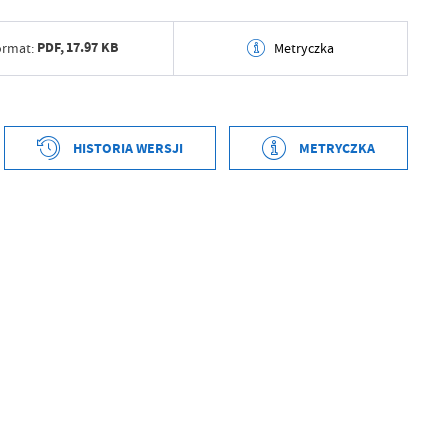
PDF,
17.97 KB
ormat:
Metryczka
tworzenia
2026-04-13 09:39:47
ył
Zbigniew Kaczmarczyk
HISTORIA WERSJI
METRYCZKA
ublikowania
2026-04-13 09:39:53
tworzenia
2026-04-13 09:37:05
ował
Zbigniew Kaczmarczyk
ył
Zbigniew Kaczmarczyk
tniej aktualizacji
2026-04-13 09:39:54
ublikowania
2026-04-13 09:37:21
 zaktualizował
Zbigniew Kaczmarczyk
ował
Zbigniew Kaczmarczyk
tniej aktualizacji
2026-04-13 09:39:36
 zaktualizował
Zbigniew Kaczmarczyk