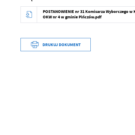
POSTANOWIENIE nr 31 Komisarza Wyborczego w Kie
OKW nr 4 w gminie Pińczów.pdf
DRUKUJ DOKUMENT