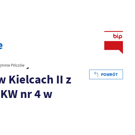
e
 gminie Pińczów
Kielcach II z
POWRÓT
OKW nr 4 w