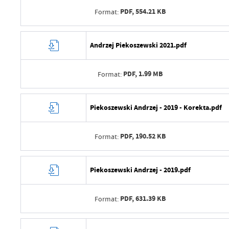
Ostatnio zaktualizował
PDF,
554.21 KB
Format:
Data opublikowania
Opublikował
Data wytworzenia
Andrzej Piekoszewski 2021.pdf
Data ostatniej aktualizacji
Wytworzył
Ostatnio zaktualizował
PDF,
1.99 MB
Format:
Data opublikowania
Opublikował
Data wytworzenia
Piekoszewski Andrzej - 2019 - Korekta.pdf
Data ostatniej aktualizacji
Wytworzył
Ostatnio zaktualizował
PDF,
190.52 KB
Format:
Data opublikowania
Opublikował
Data wytworzenia
Piekoszewski Andrzej - 2019.pdf
Data ostatniej aktualizacji
Wytworzył
Ostatnio zaktualizował
PDF,
631.39 KB
Format:
Data opublikowania
Opublikował
Data wytworzenia