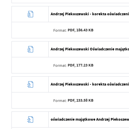
Opublikował
Data wytworzenia
Andrzej Piekoszewski - korekta oświadczen
Data ostatniej aktualizacji
Wytworzył
Ostatnio zaktualizował
PDF,
186.43 KB
Format:
Data opublikowania
Opublikował
Data wytworzenia
Andrzej Piekoszewski Oświadczenie majątko
Data ostatniej aktualizacji
Wytworzył
Ostatnio zaktualizował
PDF,
177.23 KB
Format:
Data opublikowania
Opublikował
Data wytworzenia
Andrzej Piekoszewski - korekta oświadczen
Data ostatniej aktualizacji
Wytworzył
Ostatnio zaktualizował
PDF,
233.58 KB
Format:
Data opublikowania
Opublikował
Data wytworzenia
oświadczenie majątkowe Andrzej Piekoszew
Data ostatniej aktualizacji
Wytworzył