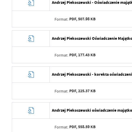
Andrzej Piekoszewski - Oświadczenie mająt
PDF,
507.98 KB
Format:
Data wytworzenia
Andrzej Piekoszewski Oświadczenie Majątko
Wytworzył
PDF,
177.43 KB
Format:
Data opublikowania
Opublikował
Data wytworzenia
Andrzej Piekoszewski - korekta oświadczen
Data ostatniej aktualizacji
Wytworzył
Ostatnio zaktualizował
PDF,
225.37 KB
Format:
Data opublikowania
Opublikował
Data wytworzenia
Andrzej Piekoszewski oświadczenie majątko
Data ostatniej aktualizacji
Wytworzył
Ostatnio zaktualizował
PDF,
558.59 KB
Format:
Data opublikowania