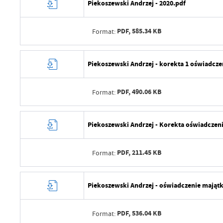
Piekoszewski Andrzej - 2020.pdf
Data ostatniej aktualizacji
Wytworzył
Ostatnio zaktualizował
PDF,
585.34 KB
Format:
Data opublikowania
Opublikował
Data wytworzenia
Piekoszewski Andrzej - korekta 1 oświadcz
Data ostatniej aktualizacji
Wytworzył
Ostatnio zaktualizował
PDF,
490.06 KB
Format:
Data opublikowania
Opublikował
Data wytworzenia
Piekoszewski Andrzej - Korekta oświadczen
Data ostatniej aktualizacji
Wytworzył
Ostatnio zaktualizował
PDF,
211.45 KB
Format:
Data opublikowania
Opublikował
Data wytworzenia
Piekoszewski Andrzej - oświadczenie mająt
Data ostatniej aktualizacji
Wytworzył
Ostatnio zaktualizował
PDF,
536.04 KB
Format:
Data opublikowania