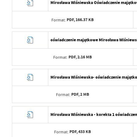
Mirosława Wiśniewska Oświadczenie majątkow
PDF,
166.37 KB
Format:
Data wytworzenia
oświadczenie majątkowe Mirosława Wiśniews
Wytworzył
PDF,
2.16 MB
Format:
Data opublikowania
Opublikował
Data wytworzenia
Mirosława Wiśniewska- oświadczenie majątko
Data ostatniej aktualizacji
Wytworzył
Ostatnio zaktualizował
PDF,
2 MB
Format:
Data opublikowania
Opublikował
Data wytworzenia
Mirosława Wiśniewska - korekta 1 oświadcze
Data ostatniej aktualizacji
Wytworzył
Ostatnio zaktualizował
PDF,
433 KB
Format:
Data opublikowania