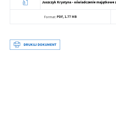
Juszczyk Krystyna - oświadczenie majątkowe 
Data ostatniej aktualizacji
Wytworzył
Ostatnio zaktualizował
PDF,
1.77 MB
Format:
Data opublikowania
Opublikował
Data wytworzenia
Data ostatniej aktualizacji
Wytworzył
DRUKUJ DOKUMENT
Ostatnio zaktualizował
Data opublikowania
Opublikował
Data wytworzenia
Data ostatniej aktualizacji
Wytworzył
Ostatnio zaktualizował
Data opublikowania
Opublikował
Data ostatniej aktualizacji
Ostatnio zaktualizował