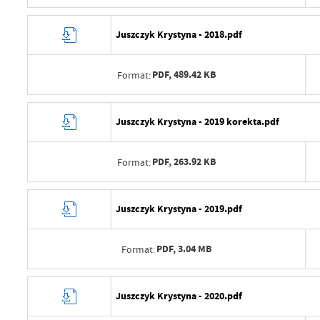
Opublikował
Data wytworzenia
Juszczyk Krystyna - 2018.pdf
Data ostatniej aktualizacji
Wytworzył
Ostatnio zaktualizował
PDF,
489.42 KB
Format:
Data opublikowania
Opublikował
Data wytworzenia
Juszczyk Krystyna - 2019 korekta.pdf
Data ostatniej aktualizacji
Wytworzył
Ostatnio zaktualizował
PDF,
263.92 KB
Format:
Data opublikowania
Opublikował
Data wytworzenia
Juszczyk Krystyna - 2019.pdf
Data ostatniej aktualizacji
Wytworzył
Ostatnio zaktualizował
PDF,
3.04 MB
Format:
Data opublikowania
Opublikował
Data wytworzenia
Juszczyk Krystyna - 2020.pdf
Data ostatniej aktualizacji
Wytworzył