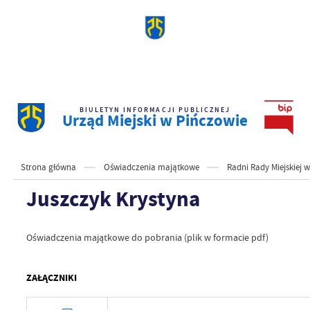
BIULETYN INFORMACJI PUBLICZNEJ
Urząd Miejski w Pińczowie
Strona główna
Oświadczenia majątkowe
Radni Rady Miejskiej 
Juszczyk Krystyna
Oświadczenia majątkowe do pobrania (plik w formacie pdf)
ZAŁĄCZNIKI