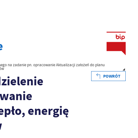
e
ego na zadanie pn. opracowanie Aktualizacji założeń do planu
zów
zielenie
POWRÓT
owanie
epło, energię
w