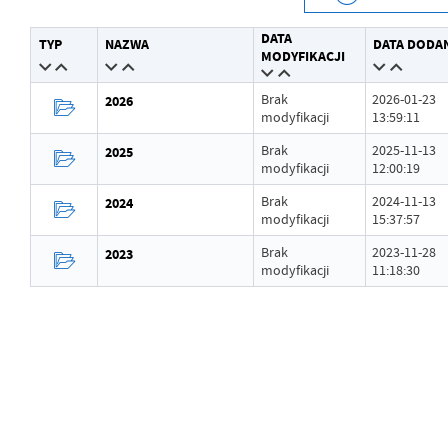
Data wytworzenia
2023-11-28 11:16:50
DATA
TYP
NAZWA
DATA DODA
Wytworzył
Andrzej Gajda
MODYFIKACJI
Data opublikowania
2023-11-28 11:17:36
Brak
2026-01-23
2026
modyfikacji
13:59:11
Opublikował
Andrzej Gajda
Brak
2025-11-13
2025
modyfikacji
12:00:19
Data ostatniej aktualizacji
2023-11-28 11:17:36
Brak
2024-11-13
2024
Ostatnio zaktualizował
Andrzej Gajda
modyfikacji
15:37:57
Brak
2023-11-28
2023
modyfikacji
11:18:30