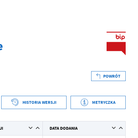
e
POWRÓT
HISTORIA WERSJI
METRYCZKA
tworzenia
2026-01-15 12:27:32
JI
DATA DODANIA
ył
Andrzej Gajda