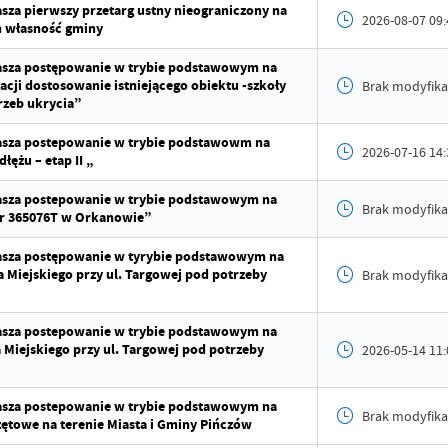
Data op
sza pierwszy przetarg ustny nieograniczony na
2026-08-07 09:
h własność gminy
Opublik
łasza postępowanie w trybie podstawowym na
ji dostosowanie istniejącego obiektu -szkoły
Data osta
Brak modyfika
rzeb ukrycia”
Ostatnio
łasza postepowanie w trybie podstawowm na
2026-07-16 14:
łężu – etap II „
łasza postepowanie w trybie podstawowym na
Brak modyfika
nr 365076T w Orkanowie”
łasza postępowanie w tyrybie podstawowym na
 Miejskiego przy ul. Targowej pod potrzeby
Brak modyfika
łasza postepowanie w trybie podstawowym na
Miejskiego przy ul. Targowej pod potrzeby
2026-05-14 11:
łasza postepowanie w trybie podstawowym na
Brak modyfika
zętowe na terenie Miasta i Gminy Pińczów