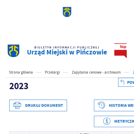
BIULETYN INFORMACJI PUBLICZNEJ
Urząd Miejski w Pińczowie
Strona główna
Przetargi
Zapytania cenowe - archiwum
PO
2023
DRUKUJ DOKUMENT
HISTORIA WE
METRYCZ
Data wytworzenia
2023-12-15 13:01:07