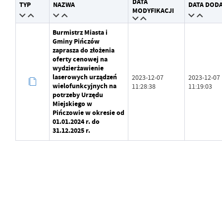
DATA
TYP
NAZWA
DATA DOD
Wytworzył
Andrzej Gajda
MODYFIKACJI
Data opublikowania
2023-12-15 13:01:15
Burmistrz Miasta i
Gminy Pińczów
Opublikował
Andrzej Gajda
zaprasza do złożenia
oferty cenowej na
Data ostatniej aktualizacji
Brak modyfikacji
wydzierżawienie
laserowych urządzeń
2023-12-07
2023-12-07
Ostatnio zaktualizował
wielofunkcyjnych na
-
11:28:38
11:19:03
potrzeby Urzędu
Miejskiego w
Pińczowie w okresie od
01.01.2024 r. do
31.12.2025 r.