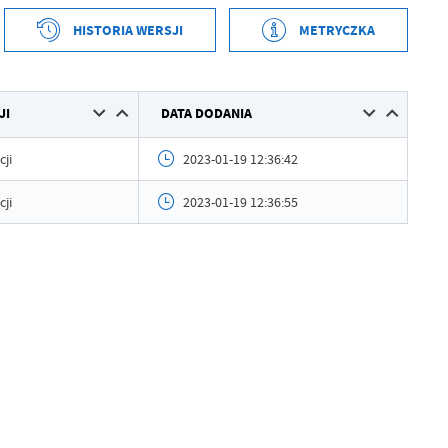
HISTORIA WERSJI
METRYCZKA
tworzenia
2023-01-19 12:36:07
JI
DATA DODANIA
ył
Andrzej Gajda
ublikowania
2023-01-19 12:36:12
cji
2023-01-19 12:36:42
ował
Andrzej Gajda
cji
2023-01-19 12:36:55
tniej aktualizacji
2023-01-19 12:43:41
 zaktualizował
Andrzej Gajda