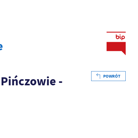
e
Pińczowie -
POWRÓT