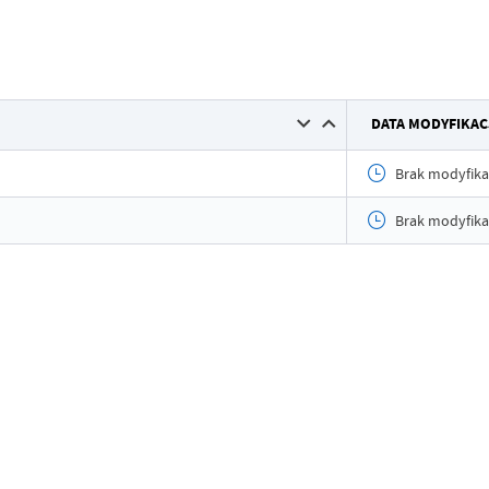
Data wy
DATA MODYFIKAC
Wytworz
Data op
Brak modyfika
Opublik
Brak modyfika
Data osta
Ostatnio