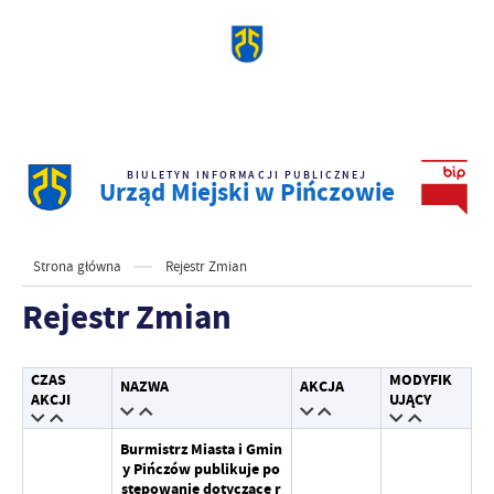
BIULETYN INFORMACJI PUBLICZNEJ
Urząd Miejski w Pińczowie
Strona główna
Rejestr Zmian
Rejestr Zmian
CZAS
MODYFIK
NAZWA
AKCJA
AKCJI
UJĄCY
Burmistrz Miasta i Gmin
y Pińczów publikuje po
stępowanie dotyczące r