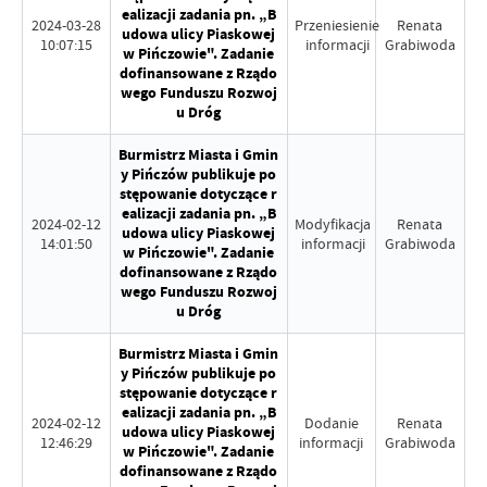
ealizacji zadania pn. „B
2024-03-28
Przeniesienie
Renata
udowa ulicy Piaskowej
10:07:15
informacji
Grabiwoda
w Pińczowie". Zadanie
dofinansowane z Rządo
wego Funduszu Rozwoj
u Dróg
Burmistrz Miasta i Gmin
y Pińczów publikuje po
stępowanie dotyczące r
ealizacji zadania pn. „B
2024-02-12
Modyfikacja
Renata
udowa ulicy Piaskowej
14:01:50
informacji
Grabiwoda
w Pińczowie". Zadanie
dofinansowane z Rządo
wego Funduszu Rozwoj
u Dróg
Burmistrz Miasta i Gmin
y Pińczów publikuje po
stępowanie dotyczące r
ealizacji zadania pn. „B
2024-02-12
Dodanie
Renata
udowa ulicy Piaskowej
12:46:29
informacji
Grabiwoda
w Pińczowie". Zadanie
dofinansowane z Rządo