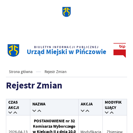
BIULETYN INFORMACJI PUBLICZNEJ
Urząd Miejski w Pińczowie
Strona główna
Rejestr Zmian
Rejestr Zmian
CZAS
MODYFIK
NAZWA
AKCJA
AKCJI
UJĄCY
POSTANOWIENIE nr 32
Komisarza Wyborczego
w Kielcach II z dnia 10.0
2026-04-13
Modyfikacja
Zbigniew