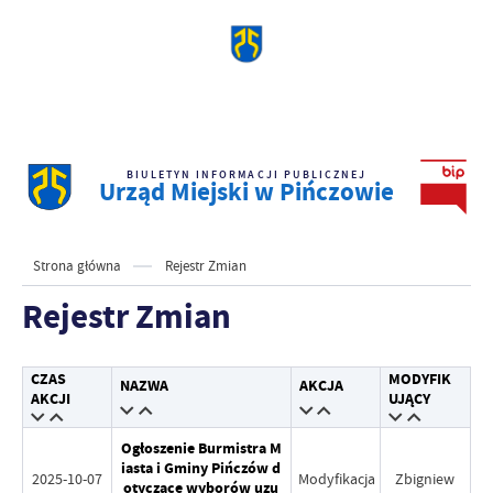
BIULETYN INFORMACJI PUBLICZNEJ
Urząd Miejski w Pińczowie
Strona główna
Rejestr Zmian
Rejestr Zmian
CZAS
MODYFIK
NAZWA
AKCJA
AKCJI
UJĄCY
Ogłoszenie Burmistra M
iasta i Gminy Pińczów d
2025-10-07
Modyfikacja
Zbigniew
otyczące wyborów uzu