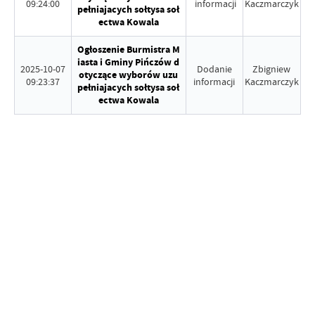
09:24:00
informacji
Kaczmarczyk
pełniajacych sołtysa soł
ectwa Kowala
Ogłoszenie Burmistra M
iasta i Gminy Pińczów d
2025-10-07
Dodanie
Zbigniew
otyczące wyborów uzu
09:23:37
informacji
Kaczmarczyk
pełniajacych sołtysa soł
ectwa Kowala