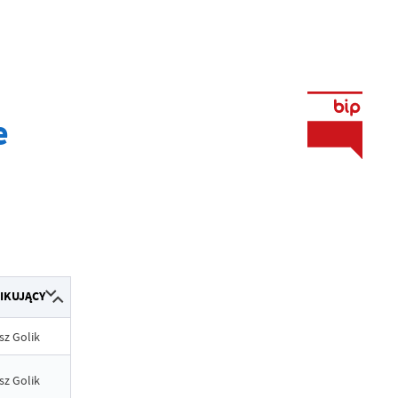
e
IKUJĄCY
sz Golik
sz Golik