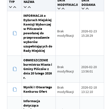
DATA
DATA
TYP
NAZWA
Wytworzył
Andrzej Gajda
MODYFIKACJI
DODANIA
Data opublikowania
2023-01-11 10:19:45
INFORMACJA o
Dyżurach Miejskiej
Opublikował
Andrzej Gajda
Komisji Wyborczej
w Pińczowie
Brak
2026-02-23
Data ostatniej
2025-03-19 14:59:10
powołanej do
modyfikacji
15:28:29
aktualizacji
przeprowadzenie
wyborów
uzupełniających do
Ostatnio zaktualizował
Zbigniew Kaczmarczyk
Rady Miejskiej
OBWIESZCZENIE
burmistrza Miasta i
Brak
2026-02-20
Gminy Pińczów z
modyfikacji
13:56:01
dnia 20 lutego 2026
r.
Wyniki I Otwartego
Brak
2026-02-18
Konkursu Ofert
modyfikacji
13:12:10
Informacja
dotycząca