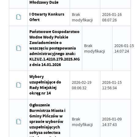
Młodzawy Duże
I Otwarty Konkurs
Brak
2026-01-16
Ofert
modyfikacji
08:07:26
Państwowe Gospodarstwo
Wodne Wody Polskie
Zawiadomienie o
Brak
2026-01-15
wszczęciu postępowania
modyfikacji
14:07:24
administracyjnego znak:
KLZUZ.1.4210.279.2025.MG
z dnia 14.01.2026
Wybory
uzupełniające do
2026-02-19
2026-01-15
Rady Miejskiej
08:06:32
12:56:34
okręg nr 14
Ogłoszenie
Burmistrza Miasta i
Gminy Pińczów w
Brak
2026-01-09
sprawie wyborów
modyfikacji
14:37:43
uzupełniających
sołtysa sołectwa