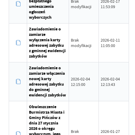
bezpłatnego
Brak
2026-02-17
umieszczenia
modyfikacji
11:53:09
ogłoszeń
wyborczych
Zawiadomienie o
zamiarze
wyłączenia karty
Brak
2026-02-11
adresowej zabytku
modyfikacji
11:05:00
z gminnej ewidencji
zabytków
Zawiadomienie o
zamiarze włączenia
nowej karty
2026-02-04
2026-02-04
adresowej zabytku
12:15:00
12:13:43
do gminnej
ewidencji zabytków
Obwieszczenie
Burmistrza Miasta i
Gminy Pińczów z
dnia 27 stycznia
2026 o okręgu
Brak
2026-01-27
wyborczym, jego