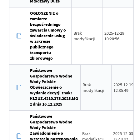
Młodzawy Duże
OGŁOSZENIE o
zamiarze
bezpośredniego
zawarcia umowy o
Brak
2025-12-29
świadczenie usług
modyfikacji
10:20:56
w zakresie
publicznego
transportu
zbiorowego
Państwowe
Gospodarstwo Wodne
Wody Polskie
Brak
2025-12-19
Obwieszczenie o
modyfikacji
12:35:49
wydanie decyzji znak:
KLZUZ.4210.175.2025.MG
z dnia 16.12.2025
Państwowe
Gospodarstwo Wodne
Wody Polskie
Zawiadomienie o
Brak
2025-12-03
wszczęciu postępowania
modyfikacji
13:48:42