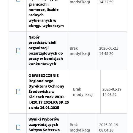
modyfikacji
14:22:59
granicach i
numerze, liczbie
radnych
wybieranych w
okręgu wyborczym
Nabór
przedstawicieli
organizacji
Brak
2026-01-21
pozarządowych do
modyfikacji
14:45:20
pracy w komisjach
konkursowych
OBWIESZCZENIE
Regionalnego
Dyrektora Ochrony
Brak
2026-01-19
Środowiska w
modyfikacji
14:08:52
Kielcach znak WOO-
I.420.17.2024.PJ/SK.25
z dnia 16.01.2025
Wyniki Wyborów
uzupełniających
Brak
2026-01-19
Sołtysa Sołectwa
modyfikacji
08:04:18